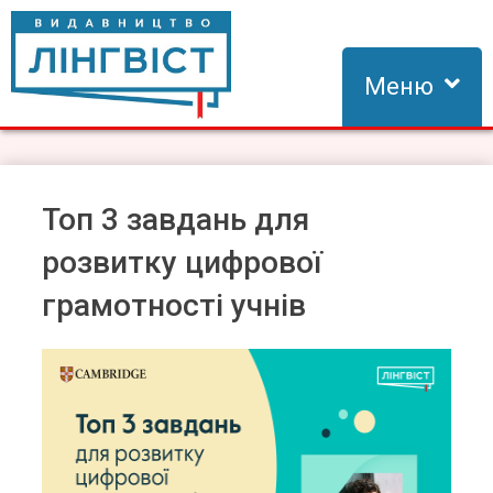
Skip
to
content
Меню
Видавництво Лінгвіст
Видавництво Лінгвіст – адаптація та створення видань для
вивчення іноземних мов
Топ 3 завдань для
розвитку цифрової
грамотності учнів