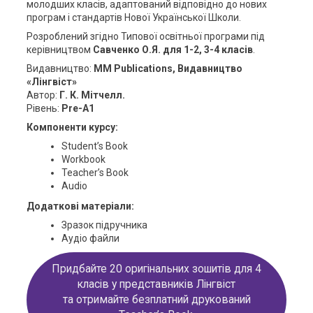
молодших класів, адаптований відповідно до нових
програм і стандартів Нової Української Школи.
Розроблений згідно Типової освітньої програми під
керівництвом
Савченко О.Я. для 1-2, 3-4 класів
.
Видавництво:
MM Publications, Видавництво
«Лінгвіст»
Автор:
Г. К. Мітчелл.
Рівень:
Pre-A1
Компоненти курсу:
Student’s Book
Workbook
Teacher’s Book
Audio
Додаткові матеріали:
Зразок підручника
Аудіо файли
Придбайте 20 оригінальних зошитів для 4
класів у представників Лінгвіст
та отримайте безплатний друкований