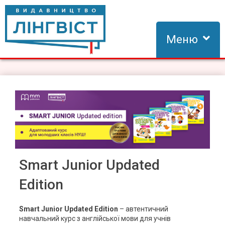
Skip
to
content
Меню
Видавництво Лінгвіст
Видавництво Лінгвіст – адаптація та створення видань для
вивчення іноземних мов
Smart Junior Updated
Edition
Smart Junior Updated Edition
– автентичний
навчальний курс з англійської мови для учнів