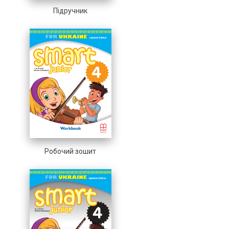
Підручник
Робочий зошит