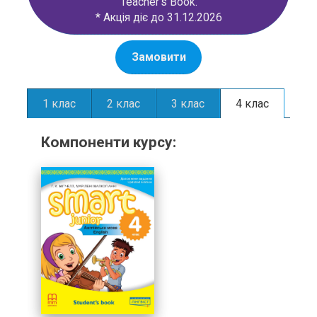
Teacher’s Book.
* Акція діє до 31.12.2026
Замовити
1 клас
2 клас
3 клас
4 клас
Компоненти курсу: