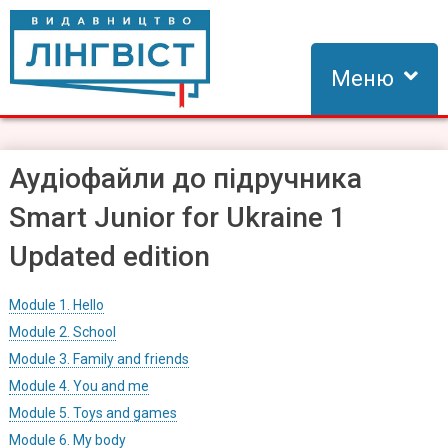
Skip
to
content
Меню
Видавництво Лінгвіст
Видавництво Лінгвіст – адаптація та створення видань для
вивчення іноземних мов
Аудіофайли до підручника
Smart Junior for Ukraine 1
Updated edition
Module 1. Hello
Module 2. School
Module 3. Family and friends
Module 4. You and me
Module 5. Toys and games
Module 6. My body