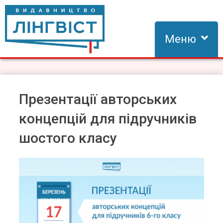
Skip
to
content
Меню
Видавництво Лінгвіст
Видавництво Лінгвіст – адаптація та створення видань для
вивчення іноземних мов
Презентації авторських
концепцій для підручників
шостого класу