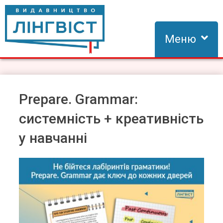
Skip
to
content
Меню
Видавництво Лінгвіст
Видавництво Лінгвіст – адаптація та створення видань для
вивчення іноземних мов
Prepare. Grammar:
системність + креативність
у навчанні