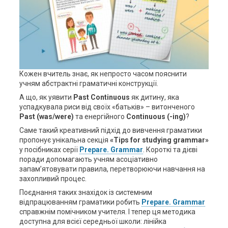
Кожен вчитель знає, як непросто часом пояснити
учням абстрактні граматичні конструкції.
А що, як уявити
Past Continuous
як дитину, яка
успадкувала риси від своїх «батьків» – витонченого
Past (was/were)
та енергійного
Continuous (-ing)
?
Саме такий креативний підхід до вивчення граматики
пропонує унікальна секція
«Tips for studying grammar»
у посібниках серії
Prepare. Grammar
. Короткі та дієві
поради допомагають учням асоціативно
запам’ятовувати правила, перетворюючи навчання на
захопливий процес.
Поєднання таких знахідок із системним
відпрацюванням граматики робить
Prepare. Grammar
справжнім помічником учителя. І тепер ця методика
доступна для всієї середньої школи: лінійка