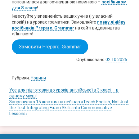
поповнилася довгоочікуваною новинкою –
посібником
для 8 класу
!
Інвестуйте у впевненість ваших учнів (і у власний
спокій) на уроках граматики. Замовляйте
повну лінійку
посібників Prepare. Grammar
на сайті видавництва
«Лінгвіст»!
Замовити Prepare. Grammar
Опубліковано
02.10.2025
Рубрики:
Новини
Навігація
Усе для підготовки до уроків англійської в 3 класі — в
одному місці!
записів
Запрошуємо 15 жовтня на вебінар «Teach English, Not Just
the Test: Integrating Exam Skills into Communicative
Lessons»