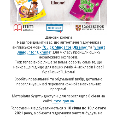
Шановні колеги,
Раді повідомити вас, що автентичні підручники з
англійської мови
“Quick Minds for Ukraine”
та “
Smart
Juniour for Ukraine
” для 4 класу пройшли оцінку
незалежних експертів.
Тож тепер вибір лише за вами, оберіть саме те, що
найкраще підійде для ваших учнів 4-их класів Нової
Української Школи!
Зробіть правильний та обдуманий вибір, детально
переглянувши всі переваги кожної з навчальних
програм!
Матеріали будуть доступні для перегляду з 6 січня на
сайті
imzo.gov.ua
Голосування відбуватиметься
з 18 січня по 10 лютого
2021 року
, а обирати підручники вчителі будуть на