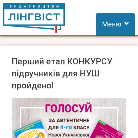
Skip
to
content
Меню
Видавництво Лінгвіст
Видавництво Лінгвіст – адаптація та створення видань для
вивчення іноземних мов
Перший етап КОНКУРСУ
підручників для НУШ
пройдено!