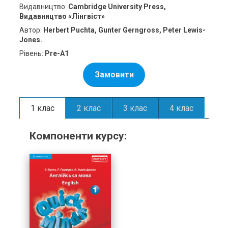
Видавництво:
Cambridge University Press,
Видавництво «Лінгвіст»
Автор:
Herbert Puchta, Gunter Gerngross, Peter Lewis-
Jones.
Рівень:
Pre-A1
Замовити
1 клас
2 клас
3 клас
4 клас
Компоненти курсу: