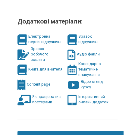
Додаткові матеріали:
Електронна
Зразок
версія підручника
підручника
Зразок
робочого
Аудіо файли
зошита
Календарно-
Книга для вчителя
тематичне
планування
Відео огляд
Content page
курсу
Як працювати з
Інтерактивний
постерами
онлайн додаток