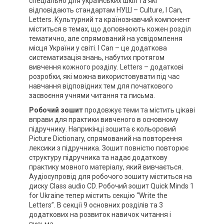
спеціально для українських шкіл та які
відповідають стандартам НУШ – Culture, I Can,
Letters. Культурний та країнознавчий компонент
міститься в темах, що доповнюють кожен розділ
тематично, але спрямований на усвідомлення
місця України у світі. I Can – це додаткова
систематизація знань, набутих протягом
вивчення кожного розділу. Letters – додаткові
розробки, які можна використовувати під час
навчання відповідних тем для початкового
засвоєння учнями читання та письма.
Робочий зошит
продовжує теми та містить цікаві
вправи для практики вивченого в основному
підручнику. Наприкінці зошита є кольоровий
Picture Dictionary, спрямований на повторення
лексики з підручника. Зошит повністю повторює
структуру підручника та надає додаткову
практику мовного матеріалу, який вивчається.
Аудіосупровід для робочого зошиту міститься на
диску Class audio CD. Робочий зошит Quick Minds 1
for Ukraine тепер містить секцію “Write the
Letters”. В секції 9 основних розділів та 3
додаткових на розвиток навичок читання і