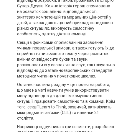
відповідні розробки, а також проживають історію
Супер-Друзів. Кожна історія героїв спрямована
на розвиток соціальної відповідальності,
життєвих компетенцій та моральних цінностей у
дітей, а також дають цінний приклад поведінки в
різних ситуаціях, виховують самостійну
особистість, здатну діяти в команді.
Секції з фоніксами спрямовані на засвоєння
учнями правильної вимови, а також готують їх до
сприйняття письмового тексту через розвиток
вміння співвідносити букви та звуки,
розпізнавати їх у словах як на слух, так і візуально
відповідно до Загальноєвропейських стандартів
методики читання у початкових школах.
Остання частина розділу – це проектна робота,
що має на меті навчити учнів використовувати
мову відповідно до даної їм комунікативної
ситуації, працювати самостійно та в команді. Крім
того, секції Learn to Think, зазвичай, активізують
міжпредметні зв’язки (CLIL) та навички 21
століття.
Наприкінці підручника є три сегменти, розроблені