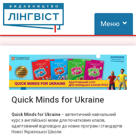
Skip
to
content
Меню
Видавництво Лінгвіст
Видавництво Лінгвіст – адаптація та створення видань для
вивчення іноземних мов
Quick Minds for Ukraine
Quick Minds for Ukraine
– автентичний навчальний
курс з англійської мови для початкових класів,
адаптований відповідно до нових програм і стандартів
Нової Української Школи.