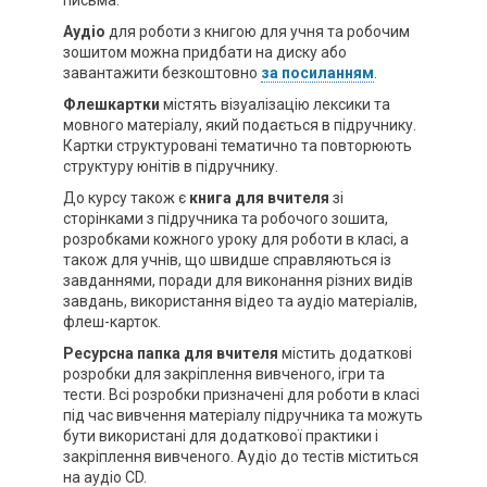
письма.
Аудіо
для роботи з книгою для учня та робочим
зошитом можна придбати на диску або
завантажити безкоштовно
за посиланням
.
Флешкартки
містять візуалізацію лексики та
мовного матеріалу, який подається в підручнику.
Картки структуровані тематично та повторюють
структуру юнітів в підручнику.
До курсу також є
книга
для вчителя
зі
сторінками з підручника та робочого зошита,
розробками кожного уроку для роботи в класі, а
також для учнів, що швидше справляються із
завданнями, поради для виконання різних видів
завдань, використання відео та аудіо матеріалів,
флеш-карток.
Ресурсна папка для вчителя
містить додаткові
розробки для закріплення вивченого, ігри та
тести. Всі розробки призначені для роботи в класі
під час вивчення матеріалу підручника та можуть
бути використані для додаткової практики і
закріплення вивченого. Аудіо до тестів міститься
на аудіо CD.