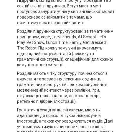
Підручник
складається зі Вступу, 8 розділів та 3
секцій в кінці підручника. Вступ має на меті
поступово занурити учнів у світ англійської мови і
поверхнево ознайомити із темами, що
вивчатимуться в основній частині.
Розділи підручника структуровані за тематичним
принципом, серед тем: Friends, At School, Let’s
Play, Pet Show, Lunch Time, Family, Get Dressed!,
The Robot. Під кожну тему учні вивчатимуть
відповідний інструментарій (лексику та
граматичні конструкції), специфічний для кожної
комунікативної ситуації.
Розділи мають чітку структуру: починаються з
вивчення та засвоєння лексичних одиниць,
граматичних конструкцій шляхом занурення в
мовленнєвий контекст через римівки, ігри,
візуалізації (флеш-картки, анімовані історії,
ретельно підібрані ілюстрації).
Граматичні секції виділені окремо, містять
адаптовані до психології українських учнів
ілюстрації, а також супроводжуються аудіо. Далі
учні систематизують вивчене через пісню та