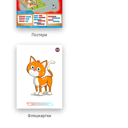
Постери
Флешкартки