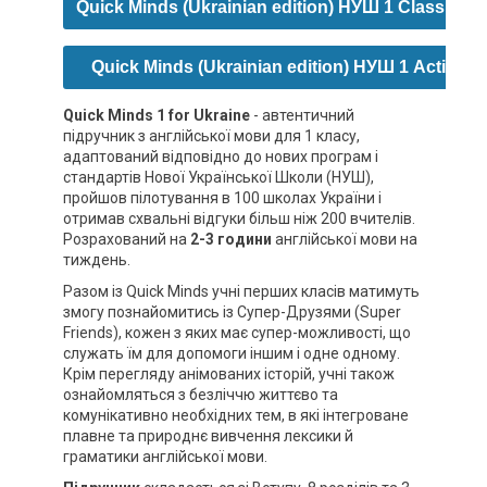
Quick Minds (Ukrainian edition) НУШ 1 Class Aud
Quick Minds (Ukrainian edition) НУШ 1 Activity
Quick Minds 1 for Ukraine
- автентичний
підручник з англійської мови для 1 класу,
адаптований відповідно до нових програм і
стандартів Нової Української Школи (НУШ),
пройшов пілотування в 100 школах України і
отримав схвальні відгуки більш ніж 200 вчителів.
Розрахований на
2-3 години
англійської мови на
тиждень.
Разом із Quick Minds учні перших класів матимуть
змогу познайомитись із Супер-Друзями (Super
Friends), кожен з яких має супер-можливості, що
служать їм для допомоги іншим і одне одному.
Крім перегляду анімованих історій, учні також
ознайомляться з безліччю життєво та
комунікативно необхідних тем, в які інтегроване
плавне та природнє вивчення лексики й
граматики англійської мови.