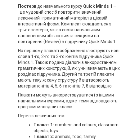
Постери
до навчального курсу
Quick Minds 1
–
це чудовий спосіб повторити вивчений
лексичний і граматичний матеріал в цікавій
інтерактивній формі. Комплект складається з
трьох постерів, які за своїм навчальним
наповненням збігаються із секціями на
повторення (Review) в підручнику Quick Minds 1.
На першому плакаті зображення ілюструють нові
слова 1-го, 2-го та 3-го юнітів підручника Quick
Minds 1. Також подано діалоги з використанням
граматичних конструкцій, які учні вивчають в цих
розділах підручника. Другий та третій плакати
мають таку ж саму структуру й відтворюють
матеріал юнітів 4, 5, 6 та юнітів 7, 8 відповідно.
Плакати можуть використовуватися і з іншими
навчальними курсами, адже теми відповідають
програмі молодших класів.
Перелік лексичних тем:
Плакат 1:
numbers and colours, classroom
objects, toys.
Плакат 2:
animals, food, family.