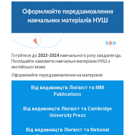
Готуйтеся до
2023-2024
навчального року заздалегідь.
Поспішайте замовити навчальні матеріали НУШ з
англійської мови.
Оформлюйте передзамовлення на матеріали:
Від видавництв Лінгвіст та MM
Publications
Від видавництв Лінгвіст та Cambridge
University Press
Від видавництв Лінгвіст та National