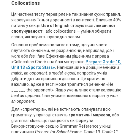
Collocations
Ця частина тесту перевіряє не так знання сухих правил,
як розуміння їхньої доречності в контексті. Близько 40%
питань у секції
Use of English
стосуються
лексичної
сполучуваності
, або collocations — уміння обирати
слова, які звучать природно разом.
Основна проблема полягає в тому, що учні часто
плутають синоніми, не розрізняючи, наприклад,
job
і
work
або
fee
і
fare
. Ефективним рішенням є вправа
«Collocation Check» на базі матеріалів
Prepare Grade 10,
Unit 13 «Sports Stars»
.
Написавши на дошці іменники
a
match, an opponent, a medal, a goal
, попросіть учнів
дібрати до них правильні дієслова. Це критично
важливо, адже в тесті може трапитися речення «He
______ the opponent». Якщо учень знає сталу колокацію
beat an opponent
, він уникне помилкового варіанту
won
an opponent
.
Для «спринтерів», які не встигають опанувати всю
граматику, у пригоді стануть
граматичні маркери
, або
grammar clues, що працюють як формули.
Використовуючи секцію Grammar Reference у кінці
підручників
Prepare
for
School
Exams
.
Grade
10, Grade 11