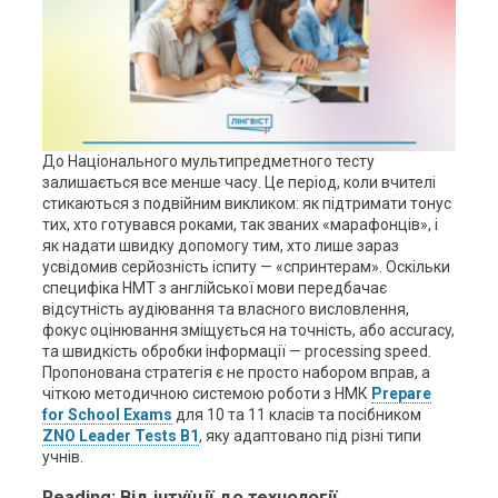
До Національного мультипредметного тесту
залишається все менше часу. Це період, коли вчителі
стикаються з подвійним викликом: як підтримати тонус
тих, хто готувався роками, так званих «марафонців», і
як надати швидку допомогу тим, хто лише зараз
усвідомив серйозність іспиту — «спринтерам». Оскільки
специфіка НМТ з англійської мови передбачає
відсутність аудіювання та власного висловлення,
фокус оцінювання зміщується на точність, або accuracy,
та швидкість обробки інформації — processing speed.
Пропонована стратегія є не просто набором вправ, а
чіткою методичною системою роботи з НМК
Prepare
for School Exams
для 10 та 11 класів та посібником
ZNO Leader Tests B1
, яку адаптовано під різні типи
учнів.
Reading: Від інтуїції до технології