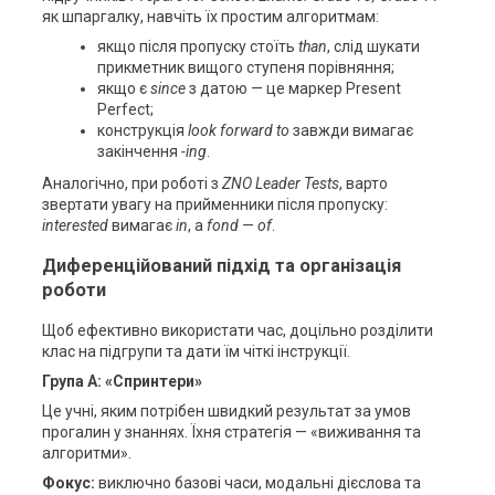
як шпаргалку, навчіть їх простим алгоритмам:
якщо після пропуску стоїть
than
, слід шукати
прикметник вищого ступеня порівняння;
якщо є
since
з датою — це маркер Present
Perfect;
конструкція
look forward to
завжди вимагає
закінчення
-ing
.
Аналогічно, при роботі з
ZNO Leader Tests
, варто
звертати увагу на прийменники після пропуску:
interested
вимагає
in
, а
fond
—
of
.
Диференційований підхід та організація
роботи
Щоб ефективно використати час, доцільно розділити
клас на підгрупи та дати їм чіткі інструкції.
Група А: «Спринтери»
Це учні, яким потрібен швидкий результат за умов
прогалин у знаннях. Їхня стратегія — «виживання та
алгоритми».
Фокус:
виключно базові часи, модальні дієслова та