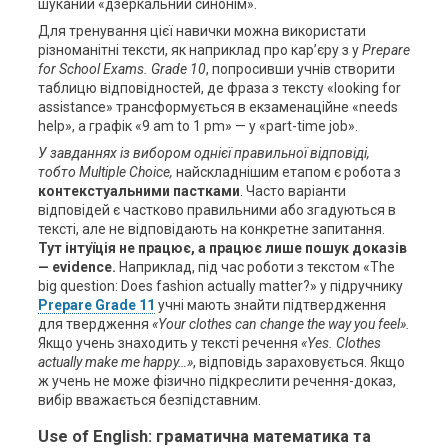
шуканий «дзеркальний синонім».
Для тренування цієї навички можна використати
різноманітні тексти, як наприклад про кар’єру з у
Prepare
for
School
Exams
. Grade 10
, попросивши учнів створити
таблицю відповідностей, де фраза з тексту «looking for
assistance» трансформується в екзаменаційне «needs
help», а графік «9 am to 1 pm» — у «part-time job».
У завданнях із вибором однієї правильної відповіді,
тобто Multiple Choice,
найскладнішим етапом є робота з
контекстуальними пастками
. Часто варіанти
відповідей є частково правильними або згадуються в
тексті, але не відповідають на конкретне запитання.
Тут інтуїція не працює, а працює лише пошук доказів
— evidence.
Наприклад, під час роботи з текстом «The
big question: Does fashion actually matter?» у підручнику
Prepare Grade 11
учні мають знайти підтвердження
для твердження
«Your clothes can change the way you feel».
Якщо учень знаходить у тексті речення
«Yes. Clothes
actually make me happy…»
, відповідь зараховується. Якщо
ж учень не може фізично підкреслити речення-доказ,
вибір вважається безпідставним.
Use of English: граматична математика та