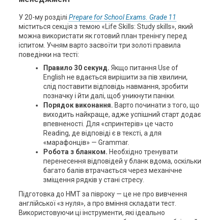
У 20-му розділі
Prepare for School Exams. Grade 11
міститься секція з темою «Life Skills: Study skills», який
можна використати як готовий план тренінгу перед
іспитом. Учням варто засвоїти три золоті правила
поведінки на тесті:
Правило 30 секунд.
Якщо питання Use of
English не вдається вирішити за пів хвилини,
слід поставити відповідь навмання, зробити
позначку і йти далі, щоб уникнути паніки.
Порядок виконання.
Варто починати з того, що
виходить найкраще, адже успішний старт додає
впевненості. Для «спринтерів» це часто
Reading, де відповіді є в тексті, а для
«марафонців» — Grammar.
Робота з бланком.
Необхідно тренувати
перенесення відповідей у бланк вдома, оскільки
багато балів втрачається через механічне
зміщення рядків у стані стресу.
Підготовка до НМТ за півроку — це не про вивчення
англійської «з нуля», а про вміння складати тест.
Використовуючи ці інструменти, які ідеально