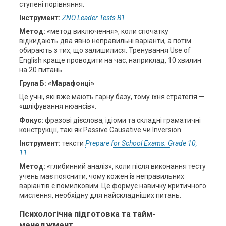
ступені порівняння.
Інструмент:
ZNO Leader Tests B1
.
Метод:
«метод виключення», коли спочатку
відкидають два явно неправильні варіанти, а потім
обирають з тих, що залишилися. Тренування Use of
English краще проводити на час, наприклад, 10 хвилин
на 20 питань.
Група Б: «Марафонці»
Це учні, які вже мають гарну базу, тому їхня стратегія —
«шліфування нюансів».
Фокус:
фразові дієслова, ідіоми та складні граматичні
конструкції, такі як Passive Causative чи Inversion.
Інструмент:
тексти
Prepare for School Exams. Grade 10,
11
.
Метод:
«глибинний аналіз», коли після виконання тесту
учень має пояснити, чому кожен із неправильних
варіантів є помилковим. Це формує навичку критичного
мислення, необхідну для найскладніших питань.
Психологічна підготовка та тайм-
менеджмент