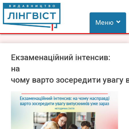
Skip
to
content
Меню
Видавництво Лінгвіст
Видавництво Лінгвіст – адаптація та створення видань для
вивчення іноземних мов
Екзаменаційний інтенсив:
на
чому варто зосередити увагу 