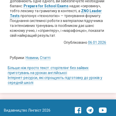
доповнюють одне одного, ви забезпечуєте необхідний
баланс:
Prepare for School Exams
надає «сировину»,
тобто лексику та граматику в контексті, а
ZNO Leader
Tests
пропонує «технологію» — тренування формату.
Поєднання системної роботи з матеріалом підручника
та інтенсивних тренувань із посібником дає шанс
кожному учню, і «спринтеру», і «марафонцю», показати
свій найкращий результат.
Опубліковано
06.01.2026
Рубрики:
Новини
,
Статті
Навігація
Більше ніж просто текст: сторітелінг без зайвих
приготувань на уроках англійської
записів
Інтернет-ресурси, які спрощують підготовку до уроків у
середній школі
Видавництво Лінгвіст 2026