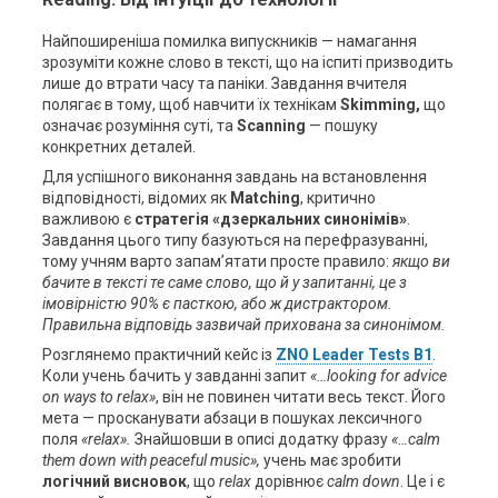
Найпоширеніша помилка випускників — намагання
зрозуміти кожне слово в тексті, що на іспиті призводить
лише до втрати часу та паніки. Завдання вчителя
полягає в тому, щоб навчити їх технікам
Skimming,
що
означає розуміння суті, та
Scanning
— пошуку
конкретних деталей.
Для успішного виконання завдань на встановлення
відповідності, відомих як
Matching
, критично
важливою є
стратегія «дзеркальних синонімів»
.
Завдання цього типу базуються на перефразуванні,
тому учням варто запам’ятати просте правило:
якщо ви
бачите в тексті те саме слово, що й у запитанні, це з
імовірністю 90% є пасткою, або ж дистрактором.
Правильна відповідь зазвичай прихована за синонімом.
Розглянемо практичний кейс із
ZNO Leader Tests B1
.
Коли учень бачить у завданні запит
«…looking for advice
on ways to relax»
, він не повинен читати весь текст. Його
мета — просканувати абзаци в пошуках лексичного
поля
«relax».
Знайшовши в описі додатку фразу
«…calm
them down with peaceful music»,
учень має зробити
логічний висновок
, що
relax
дорівнює
calm down
. Це і є