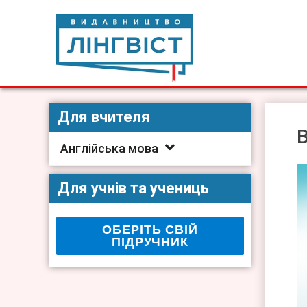
Skip
to
content
Видавництво Лінгвіст
Видавництво Лінгвіст – адаптація та створення видан
Для вчителя
В
Англійська мова
Для учнів та учениць
ОБЕРІТЬ СВІЙ
ПІДРУЧНИК