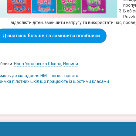
пропу
В об’є
Puzzle
відволікти дітей, зменшити напругу та використати час, прове
Дізнатись більше та замовити посібники
брики:
Нова Українська Школа
,
Новини
ігація
ємось до складання НМТ легко і просто
римка пілотних шкіл що працюють із шостими класами
исів