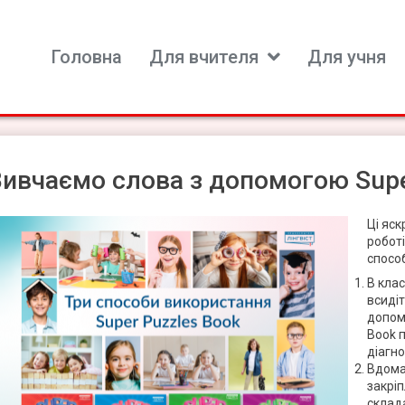
Головна
Для вчителя
Для учня
ь для вивчення іноземних мов
ивчаємо слова з допомогою Supe
Ці яск
робот
способ
В клас
всидіт
допомо
Book п
діагно
Вдома
закрі
склад