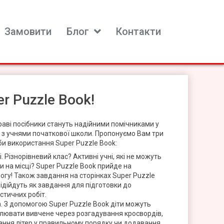
Замовити
Блог
Контакти
r Puzzle Book!
раві посібники стануть надійними помічниками у
і з учнями початкової школи. Пропонуємо Вам три
и використання Super Puzzle Book:
і. Різнорівневий клас? Активні учні, які не можуть
и на місці? Super Puzzle Book прийде на
гу! Також завдання на сторінках Super Puzzle
ідійдуть як завдання для підготовки до
стичних робіт.
. З допомогою Super Puzzle Book діти можуть
плювати вивчене через розгадування кросвордів,
ання літер у правильному порядку чи додавання