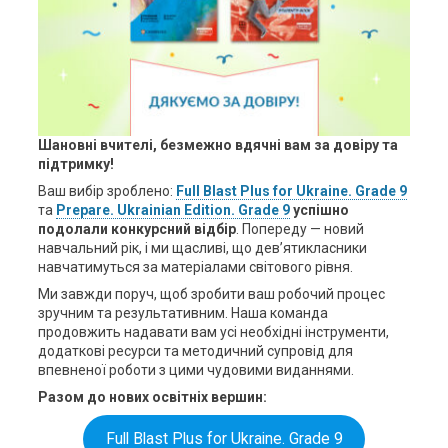
Шановні вчителі, безмежно вдячні вам за довіру та
підтримку!
Ваш вибір зроблено:
Full Blast Plus for Ukraine. Grade 9
та
Prepare. Ukrainian Edition. Grade 9
успішно
подолали конкурсний відбір
. Попереду — новий
навчальний рік, і ми щасливі, що дев’ятикласники
навчатимуться за матеріалами світового рівня.
Ми завжди поруч, щоб зробити ваш робочий процес
зручним та результативним. Наша команда
продовжить надавати вам усі необхідні інструменти,
додаткові ресурси та методичний супровід для
впевненої роботи з цими чудовими виданнями.
Разом до нових освітніх вершин:
Full Blast Plus for Ukraine. Grade 9