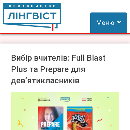
Skip
to
content
Меню
Видавництво Лінгвіст
Видавництво Лінгвіст – адаптація та створення видань для
вивчення іноземних мов
Вибір вчителів: Full Blast
Plus та Prepare для
дев’ятикласників