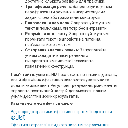
достатню кількість завдань для практики.
Трансформація речень:
Запропонуйте учням
перефразувати речення, використовуючи
задані слова або граматичні конструкції.
Виправлення помилок:
Запропонуйте учням
текст із помилками, які потрібно виправити.
Розуміння контексту:
Запропонуйте учням
прочитати текст і відповісти на питання,
пов’язані з його змістом.
Створення власних речень:
Запропонуйте
учням складати власні речення з
використанням вивченої лексики та
граматичних конструкцій.
Пам’ятайте:
успіх на НМТ залежить не тільки від знань,
але й від вміння ефективно використовувати час та
долати хвилювання. Регулярні тренування, різноманітні
вправи та позитивний настрій допоможуть вашим
учням досягти високих результатів.
Вам також може бути корисно:
Від теорії до практики: ефективні стратегії підготовки
до НМТ
Ефективні стратегії швидкого читання та розуміння