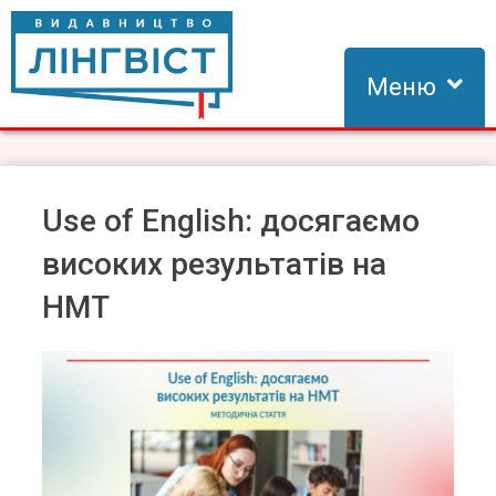
Skip
to
content
Меню
Видавництво Лінгвіст
Видавництво Лінгвіст – адаптація та створення видань для
вивчення іноземних мов
Use of English: досягаємо
високих результатів на
НМТ