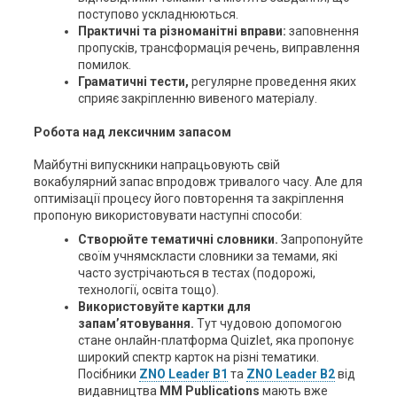
поступово ускладнюються.
Практичні та різноманітні вправи:
заповнення
пропусків, трансформація речень, виправлення
помилок.
Граматичні тести,
регулярне проведення яких
сприяє закріпленню вивеного матеріалу.
Робота над лексичним запасом
Майбутні випускники напрацьовують свій
вокабулярний запас впродовж тривалого часу. Але для
оптимізації процесу його повторення та закріплення
пропоную використовувати наступні способи:
Створюйте тематичні словники.
Запропонуйте
своїм учнямскласти словники за темами, які
часто зустрічаються в тестах (подорожі,
технології, освіта тощо).
Використовуйте картки для
запам’ятовування.
Тут чудовою допомогою
стане онлайн-платформа Quizlet, яка пропонує
широкий спектр карток на різні тематики.
Посібники
ZNO Leader B1
та
ZNO Leader B2
від
видавництва
MM Publications
мають вже