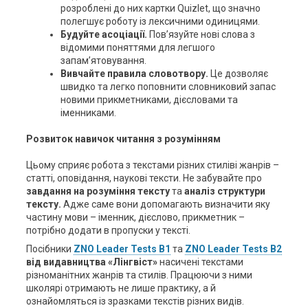
розроблені до них картки Quizlet, що значно
полегшує роботу із лексичними одиницями.
Будуйте асоціації.
Пов’язуйте нові слова з
відомими поняттями для легшого
запам’ятовування.
Вивчайте правила словотвору.
Це дозволяє
швидко та легко поповнити словниковий запас
новими прикметниками, дієсловами та
іменниками.
Розвиток навичок читання з розумінням
Цьому сприяє робота з текстами різних стиліві жанрів –
статті, оповідання, наукові тексти.
Не забувайте про
завдання на розуміння тексту
та
аналіз структури
тексту.
Адже саме вони допомагають визначити яку
частину мови – іменник, дієслово, прикметник –
потрібно додати в пропуски у тексті.
Посібники
ZNO Leader Tests B1
та
ZNO Leader Tests B2
від видавництва
«Лінгвіст»
насичені текстами
різноманітних жанрів та стилів. Працюючи з ними
школярі отримають не лише практику, а й
ознайомляться із зразками текстів різних видів.