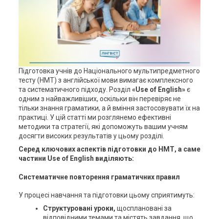
Підготовка учнів до Національного мультипредметного
тесту (НМТ) з англійської мови вимагає комплексного
та систематичного підходу. Розділ
«Use of English»
є
одним з найважливіших, оскільки він перевіряє не
тільки знання граматики, а й вміння застосовувати їх на
практиці. У цій статті ми розглянемо ефективні
методики та стратегії, які допоможуть вашим учням
досягти високих результатів у цьому розділі.
Серед к
лючов
их
аспект
ів
підготовки
до НМТ, а саме
частини
Use
of
English
виділяють:
Систематичне повторення граматичних правил
У процесі навчання та підготовки цьому сприятимуть:
Структуровані уроки,
щосплановані за
відповідними темами та містять завдання, що