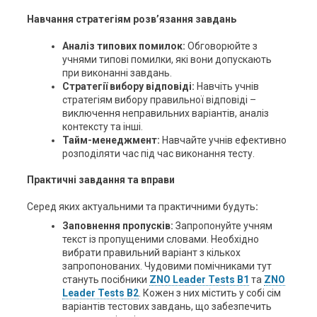
Навчання стратегіям розв’язання завдань
Аналіз типових помилок:
Обговорюйте з
учнями типові помилки, які вони допускають
при виконанні завдань.
Стратегії вибору відповіді:
Навчіть учнів
стратегіям вибору правильної відповіді –
виключення неправильних варіантів, аналіз
контексту та інші.
Тайм-менеджмент:
Навчайте учнів ефективно
розподіляти час під час виконання тесту.
Практичні завдання та вправи
Серед яких актуальними та практичними будуть
:
Заповнення пропусків:
Запропонуйте учням
текст із пропущеними словами. Необхідно
вибрати правильний варіант з кількох
запропонованих. Чудовими помічниками тут
стануть посібники
ZNO Leader Tests B1
та
ZNO
Leader Tests B2
. Кожен з них містить у собі сім
варіантів тестових завдань, що забезпечить