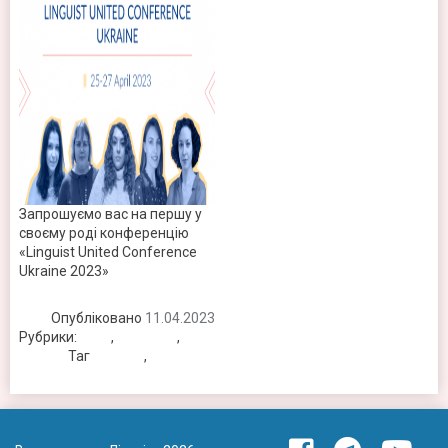
Запрошуємо вас на першу у
своєму роді конференцію
«Linguist United Conference
Ukraine 2023»
Опубліковано
11.04.2023
Рубрики:
Блог
,
Вебінари
,
Новини
Таг
вебінар
,
новини