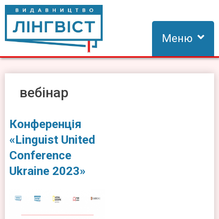
Skip
to
content
Меню
Видавництво Лінгвіст
Видавництво Лінгвіст – адаптація та створення видань для
вивчення іноземних мов
вебінар
Конференція
«Linguist United
Conference
Ukraine 2023»