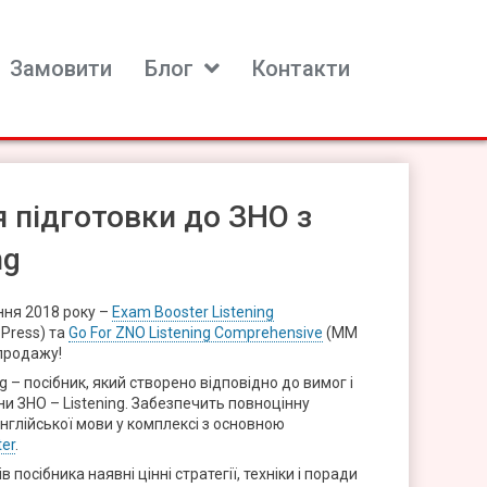
Замовити
Блог
Контакти
 підготовки до ЗНО з
ng
ння 2018 року –
Exam Booster Listening
 Press) та
Go For ZNO Listening Comprehensive
(MM
 продажу!
g – посібник, який створено відповідно до вимог і
и ЗНО – Listening. Забезпечить повноцінну
англійської мови у комплексі з основною
er
.
в посібника наявні цінні стратегії, техніки і поради