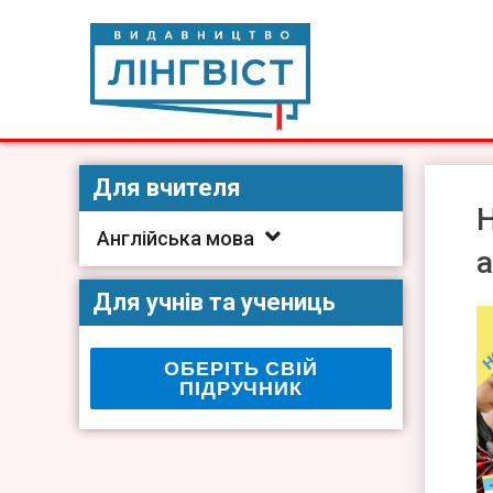
Skip
to
content
Видавництво Лінгвіст
Видавництво Лінгвіст – адаптація та створення видан
Для вчителя
Н
Англійська мова
а
Для учнів та учениць
ОБЕРІТЬ СВІЙ
ПІДРУЧНИК