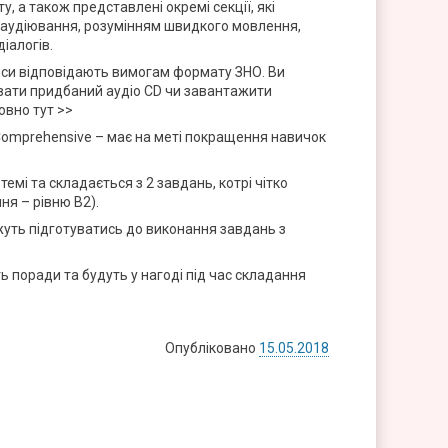
, а також представлені окремі секції, які
аудіювання, розумінням швидкого мовлення,
діалогів.
иси відповідають вимогам формату ЗНО. Ви
ати придбаний аудіо CD чи завантажити
овно тут >>
 Comprehensive – має на меті покращення навичок
темі та складається з 2 завдань, котрі чітко
я – рівню B2).
ожуть підготуватись до виконання завдань з
ь поради та будуть у нагоді під час складання
Опубліковано
15.05.2018