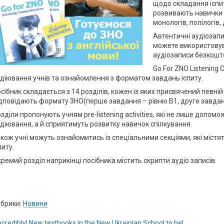
щодо складання іспиту
розвивають навички 
монологів, полілогів, 
Автентичні аудіозап
можете використовув
аудіозаписи безкошт
Go For ZNO Listening
діювання учнів та ознайомлення з форматом завдань іспиту.
сібник складається з 14 розділів, кожен із яких присвячений певній 
дповідають формату ЗНО(перше завдання – рівню B1, друге завданн
зділи пропонують учням pre-listening activities, які не лише допом
діювання, а й сприятимуть розвитку навичок спілкування.
кож учні можуть ознайомитись із спеціальними секціями, які містят
питу.
ремий розділ наприкінці посібника містить скрипти аудіо записів.
брики:
Новини
 incredibly! New textbooks in the New Ukrainian School to be!