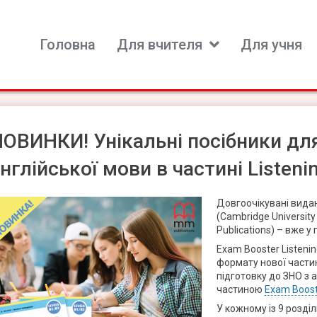
Головна
Для вчителя
Для учня
ь для вивчення іноземних мов
ОВИНКИ! Унікальні посібники для
нглійської мови в частині Listeni
Довгоочікувані вида
(Cambridge University
Publications) – вже у
Exam Booster Listenin
формату нової частин
підготовку до ЗНО з 
частиною
Exam Boost
У кожному із 9 розділі