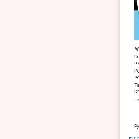
ау
По
ві
Ро
ау
Та
іс
Ок
Ру
It is