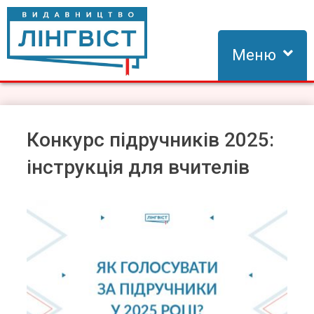
Skip
to
content
Меню
Видавництво Лінгвіст
Видавництво Лінгвіст – адаптація та створення видань для
вивчення іноземних мов
Конкурс підручників 2025:
інструкція для вчителів