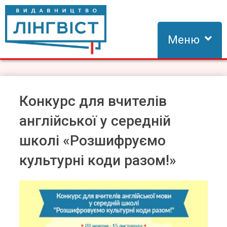
Skip
to
content
Меню
Видавництво Лінгвіст
Видавництво Лінгвіст – адаптація та створення видань для
вивчення іноземних мов
Конкурс для вчителів
англійської у середній
школі «Розшифруємо
культурні коди разом!»