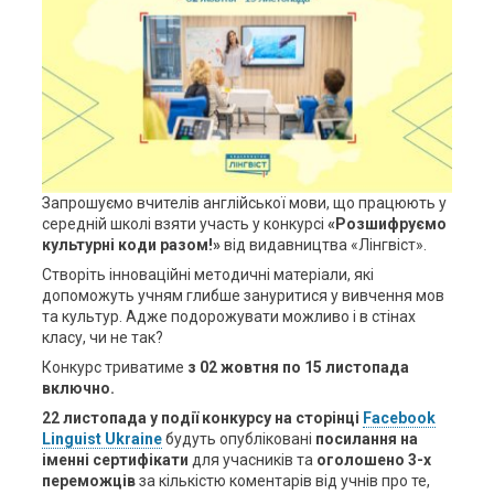
Запрошуємо вчителів англійської мови, що працюють у
середній школі взяти участь у конкурсі
«Розшифруємо
культурні коди разом!»
від видавництва «Лінгвіст».
Створіть інноваційні методичні матеріали, які
допоможуть учням глибше зануритися у вивчення мов
та культур. Адже подорожувати можливо і в стінах
класу, чи не так?
Конкурс триватиме
з 02 жовтня по 15 листопада
включно.
22 листопада у події конкурсу на сторінці
Facebook
Linguist Ukraine
будуть опубліковані
посилання на
іменні сертифікати
для учасників та
оголошено 3-х
переможців
за кількістю коментарів від учнів про те,