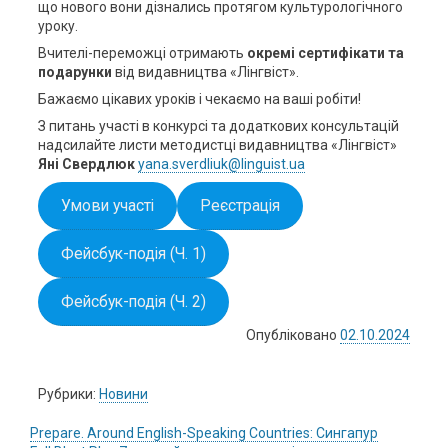
що нового вони дізнались протягом культурологічного
уроку.
Вчителі-переможці отримають
окремі сертифікати та
подарунки
від видавництва «Лінгвіст».
Бажаємо цікавих уроків і чекаємо на ваші робіти!
З питань участі в конкурсі та додаткових консультацій
надсилайте листи методистці видавництва «Лінгвіст»
Яні Свердлюк
yana.sverdliuk@linguist.ua
Умови участі
Реєстрація
Фейсбук-подія (Ч. 1)
Фейсбук-подія (Ч. 2)
Опубліковано
02.10.2024
Рубрики:
Новини
Навігація
Prepare. Around English-Speaking Countries: Сингапур