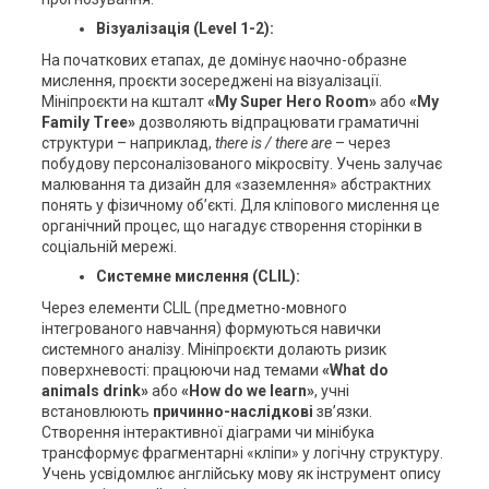
Візуалізація (Level 1-2):
На початкових етапах, де домінує наочно-образне
мислення, проєкти зосереджені на візуалізації.
Мініпроєкти на кшталт
«My Super Hero Room»
або
«My
Family Tree»
дозволяють відпрацювати граматичні
структури – наприклад,
there is / there are
– через
побудову персоналізованого мікросвіту. Учень залучає
малювання та дизайн для «заземлення» абстрактних
понять у фізичному об’єкті. Для кліпового мислення це
органічний процес, що нагадує створення сторінки в
соціальній мережі.
Системне мислення (CLIL):
Через елементи CLIL (предметно-мовного
інтегрованого навчання) формуються навички
системного аналізу. Мініпроєкти долають ризик
поверхневості: працюючи над темами
«What do
animals drink»
або
«How do we learn»
, учні
встановлюють
причинно-наслідкові
зв’язки.
Створення інтерактивної діаграми чи мінібука
трансформує фрагментарні «кліпи» у логічну структуру.
Учень усвідомлює англійську мову як інструмент опису