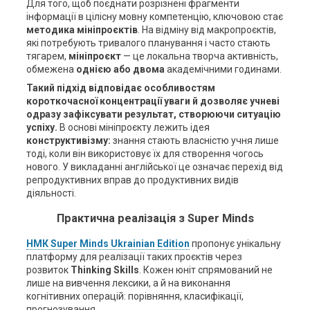
Для того, щоб поєднати розрізнені фрагменти
інформації в цілісну мовну компетенцію, ключовою стає
методика мініпроєктів
. На відміну від макропроєктів,
які потребують тривалого планування і часто стають
тягарем,
мініпроєкт
— це локальна творча активність,
обмежена
однією або двома
академічними годинами.
Такий підхід відповідає особливостям
короткочасної концентрації уваги й дозволяє учневі
одразу зафіксувати результат, створюючи ситуацію
успіху.
В основі мініпроєкту лежить ідея
конструктивізму:
знання стають власністю учня лише
тоді, коли він використовує їх для створення чогось
нового. У викладанні англійської це означає перехід від
репродуктивних вправ до продуктивних видів
діяльності.
Практична реалізація з Super Minds
НМК Super Minds Ukrainian Edition
пропонує унікальну
платформу для реалізації таких проєктів через
розвиток
Thinking Skills
. Кожен юніт спрямований не
лише на вивчення лексики, а й на виконання
когнітивних операцій: порівняння, класифікації,
прогнозування.