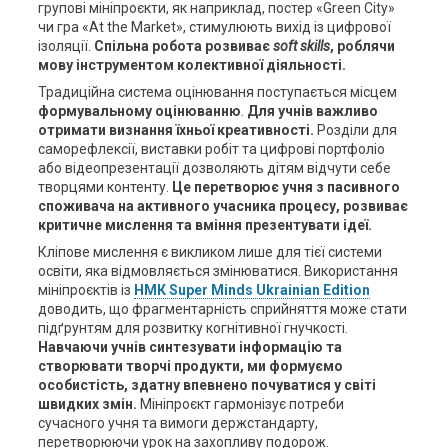
групові мініпроєкти, як наприклад, постер «Green City»
чи гра «At the Market», стимулюють вихід із цифрової
ізоляції.
Спільна робота розвиває
soft skills
, роблячи
мову інструментом колективної діяльності.
Традиційна система оцінювання поступається місцем
формувальному оцінюванню
.
Для учнів важливо
отримати визнання їхньої креативності.
Розділи для
саморефлексії, виставки робіт та цифрові портфоліо
або відеопрезентації дозволяють дітям відчути себе
творцями контенту.
Це перетворює учня з пасивного
споживача на активного учасника процесу, розвиває
критичне мислення та вміння презентувати ідеї.
Кліпове мислення є викликом лише для тієї системи
освіти, яка відмовляється змінюватися. Використання
мініпроєктів із
НМК Super Minds Ukrainian Edition
доводить, що фрагментарність сприйняття може стати
підґрунтям для розвитку когнітивної гнучкості.
Навчаючи учнів синтезувати інформацію та
створювати творчі продукти, ми формуємо
особистість, здатну впевнено почуватися у світі
швидких змін.
Мініпроєкт гармонізує потреби
сучасного учня та вимоги держстандарту,
перетворюючи урок на захопливу подорож.