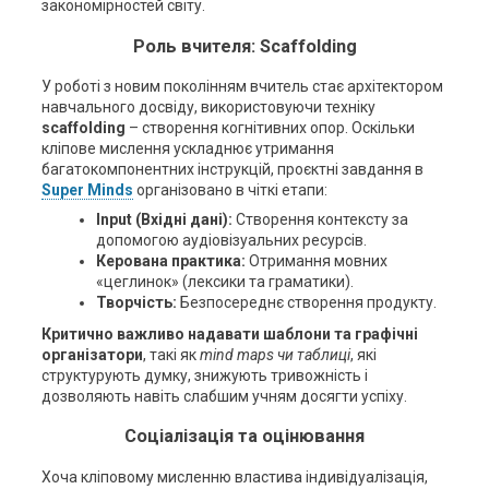
закономірностей світу.
Роль вчителя: Scaffolding
У роботі з новим поколінням вчитель стає архітектором
навчального досвіду, використовуючи техніку
scaffolding
– створення когнітивних опор. Оскільки
кліпове мислення ускладнює утримання
багатокомпонентних інструкцій, проєктні завдання в
Super Minds
організовано в чіткі етапи:
Input (Вхідні дані):
Створення контексту за
допомогою аудіовізуальних ресурсів.
Керована практика:
Отримання мовних
«цеглинок» (лексики та граматики).
Творчість:
Безпосереднє створення продукту.
Критично важливо надавати шаблони та графічні
організатори
, такі як
mind maps
чи таблиці
, які
структурують думку, знижують тривожність і
дозволяють навіть слабшим учням досягти успіху.
Соціалізація та оцінювання
Хоча кліповому мисленню властива індивідуалізація,