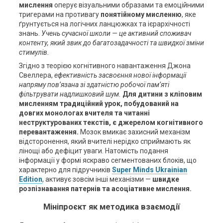
мислення
оперує візуальними образами та емоційними
тригерами на противагу
понятійному мисленню
, яке
ґрунтується на логічних ланцюжках та ієрархічності
знань.
Учень сучасної школи — це активний споживач
контенту, який звик до багатозадачності та швидкої зміни
стимулів.
Згідно з теорією когнітивного навантаження Джона
Свеллера,
ефективність засвоєння нової інформації
напряму пов’язана зі здатністю робочої пам’яті
фільтрувати надлишковий шум.
Для дитини з кліповим
мисленням традиційний урок, побудований на
довгих монологах вчителя та читанні
неструктурованих текстів, є джерелом когнітивного
перевантаження.
Мозок вмикає захисний механізм
відсторонення, який вчителі нерідко сприймають як
лінощі або дефіцит уваги. Натомість подання
інформації у формі яскраво сегментованих блоків, що
характерно для підручників
Super Minds
Ukrainian
Edition
, активує зовсім інші механізми —
швидке
розпізнавання патернів та асоціативне мислення.
Мініпроєкт як методика взаємодії