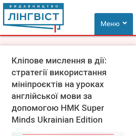
Skip
to
content
Меню
Видавництво Лінгвіст
Видавництво Лінгвіст – адаптація та створення видань для
вивчення іноземних мов
Кліпове мислення в дії:
стратегії використання
мініпроєктів на уроках
англійської мови за
допомогою НМК Super
Minds Ukrainian Edition