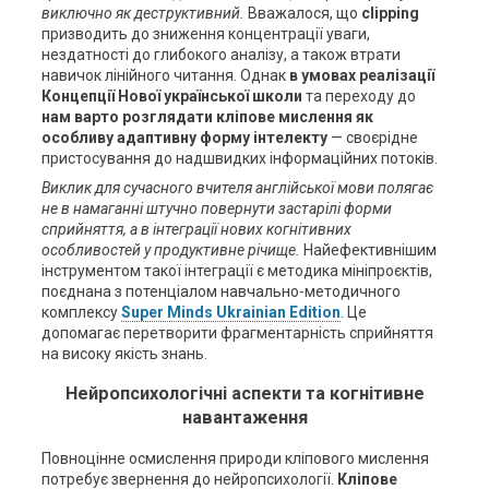
виключно як деструктивний.
Вважалося, що
clipping
призводить до зниження концентрації уваги,
нездатності до глибокого аналізу, а також втрати
навичок лінійного читання. Однак
в умовах реалізації
Концепції Нової української школи
та переходу до
нам варто розглядати кліпове мислення як
особливу адаптивну форму інтелекту
— своєрідне
пристосування до надшвидких інформаційних потоків.
Виклик для сучасного вчителя англійської мови полягає
не в намаганні штучно повернути застарілі форми
сприйняття, а в інтеграції нових когнітивних
особливостей у продуктивне річище.
Найефективнішим
інструментом такої інтеграції є методика мініпроєктів,
поєднана з потенціалом навчально-методичного
комплексу
Super Minds Ukrainian Edition
. Це
допомагає перетворити фрагментарність сприйняття
на високу якість знань.
Нейропсихологічні аспекти та когнітивне
навантаження
Повноцінне осмислення природи кліпового мислення
потребує звернення до нейропсихології.
Кліпове