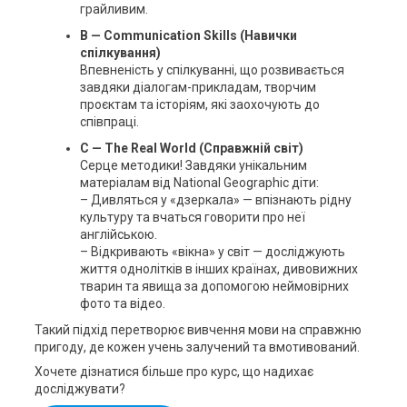
грайливим.
B — Communication Skills (Навички
спілкування)
Впевненість у спілкуванні, що розвивається
завдяки діалогам-прикладам, творчим
проєктам та історіям, які заохочують до
співпраці.
C — The Real World (Справжній світ)
Серце методики! Завдяки унікальним
матеріалам від National Geographic діти:
– Дивляться у «дзеркала» — впізнають рідну
культуру та вчаться говорити про неї
англійською.
– Відкривають «вікна» у світ — досліджують
життя однолітків в інших країнах, дивовижних
тварин та явища за допомогою неймовірних
фото та відео.
Такий підхід перетворює вивчення мови на справжню
пригоду, де кожен учень залучений та вмотивований.
Хочете дізнатися більше про курс, що надихає
досліджувати?