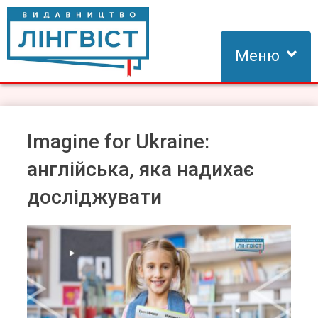
Skip
to
content
Меню
Видавництво Лінгвіст
Видавництво Лінгвіст – адаптація та створення видань для
вивчення іноземних мов
Imagine for Ukraine:
англійська, яка надихає
досліджувати