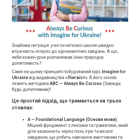
Знайома ситуація: учні початкової школи швидко
втрачають інтерес до одноманітних завдань. А що,
якби кожен урок розпалював їхню природну
допитливість?
Саме на цьому принципі побудований курс
Imagine for
Ukraine
від видавництва
«Лінгвіст»
. В його основі
лежить методика
ABC — Always Be Curious
(Завжди
будь допитливим)!
Це простий підхід, що тримається на трьох
стовпах:
A — Foundational Language (Основи мови)
Міцний фундамент з лексики та граматики, який
діти засвоюють через пісні, ігри та веселі
завдання, що робить навчання змістовним та