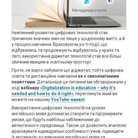
Невпинний розвиток цифрових технологій стає
причиною значних змін не лише у щоденному житті, а й
у процесі навчання. Враховуючи усі ті події, що
відбувались та продовжують відбуватись у країні та
світі,
використання діджитал технологій стає все більш
звичним явищем в освітньому просторі
.
Проте, не варто забувати що діджитал, тобто цифрова
освіта та дистанційне навчання
не є синонімічними
поняттями
. Детальніше це питання ми обговорювали у
ході
вебінару
«Digitalization in education – why it’s
needed and how to do it right»
, переглянути який ви
можете на нашому
YouTube-каналі
.
Використання цифрових технологій на уроках
англійської мови допомагає
створити та підтримувати
умови, що будуть найбільш наближеними до
автентичного середовища
. Також це дозволить вчителю
враховувати індивідуальні особливості учнів, підвищити
їх мотивацію
до вивчення англійської мови та