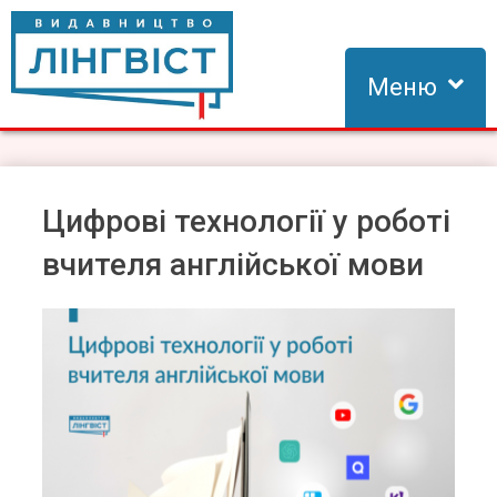
Skip
to
content
Меню
Видавництво Лінгвіст
Видавництво Лінгвіст – адаптація та створення видань для
вивчення іноземних мов
Цифрові технології у роботі
вчителя англійської мови