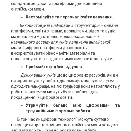
складніші ресурси та платформи для вивчення
англійської мови.
Кастомізуйте та персоналізуйте навчання.
Використовуйте цифровий інструментарій
– онлайн
платформи, сайти з іграми, воркшітами, відео та аудіо
матеріалами –
у створенні персоналізованого
навчального досвіду для учнів у вивченні англійської
мови
. Цифрові платформи дозволяють
використовувати різноманітні матеріали та
налаштовувати їх згідно з вимогами вчителя та учня.
Приймайте фідбек від учнів.
Думки ваших учнів
щодо цифрових ресурсів, які ви
використовуєте у роботі,
допоможуть зрозуміти що їм
підходить найкраще
, на які
труднощі
вони натрапляють у
роботі та які
зміни
можуть бути зроблені для
покращення їх цифрової освіти.
Утримуйте баланс між цифровими та
традиційними формами роботи.
В той час як цифрові технології можуть суттєво
покращити процес вивчення англійської мови
не варто
забувати про те, що не всі уроки повинні бути