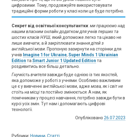
цифровими
. Тому, продовжуйте використовувати
традиційні форми роботи у класі коли це буде потрібно.
Секрет від освітньої консультантки
:
ми працюємо над
нашим власним онлайн додатком для учнів перших та
шостих класів НУШ,
який допоможе легко та цікаво не
лише
вивчати
, а й
закріплювати знання
дітей з
англійської мови
. Пропоную зазирнути на сторінки для
учнів
Imagine 1 for Ukraine
,
Super Minds 1 Ukrainian
Edition
та
Smart Junior 1 Updated Edition
та
роздивитись все більш детально.
Гнучкість вчителя
завжди буде однією із тих якостей,
яка допоможе у роботі з учнями. Особливо важливим
це є у вивченні англійської мови, адже
мова, як і світ не
стоїть на місці та постійно змінюється
. А нам, як
помічникам у процесі навчання, потрібно завжди бути в
курсі усіх змін. Тут нам і допомагають цифрові
технології.
Опубліковано
26.07.2023
Рубрики:
Новини
,
Статті