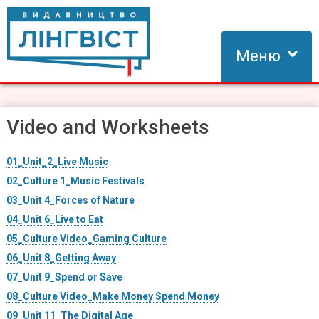
Skip
to
content
Меню
Видавництво Лінгвіст
Видавництво Лінгвіст – адаптація та створення видань для
вивчення іноземних мов
Video and Worksheets
01_Unit_2_Live Music
02_Culture 1_Music Festivals
03_Unit 4_Forces of Nature
04_Unit 6_Live to Eat
05_Culture Video_Gaming Culture
06_Unit 8_Getting Away
07_Unit 9_Spend or Save
08_Culture Video_Make Money Spend Money
09_Unit 11_The Digital Age