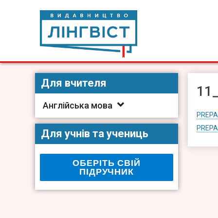
Skip
to
content
Видавництво Лінгвіст
Видавництво Лінгвіст – адаптація та створення видан
Для вчителя
11_
Англійська мова
PREPA
PREPA
Для учнів та учениць
ОБЕРІТЬ СВІЙ
ПІДРУЧНИК