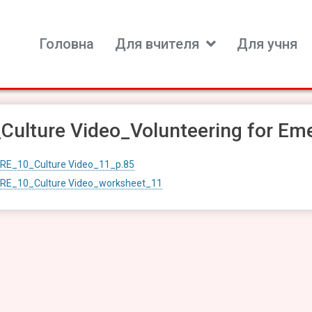
Головна
Для вчителя
Для учня
ь для вивчення іноземних мов
Culture Video_Volunteering for Em
RE_10_Culture Video_11_p.85
RE_10_Culture Video_worksheet_11