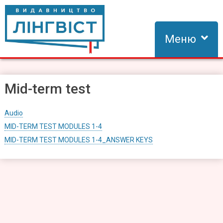
Skip
to
content
Меню
Видавництво Лінгвіст
Видавництво Лінгвіст – адаптація та створення видань для
вивчення іноземних мов
Mid-term test
Audio
MID-TERM TEST MODULES 1-4
MID-TERM TEST MODULES 1-4_ANSWER KEYS