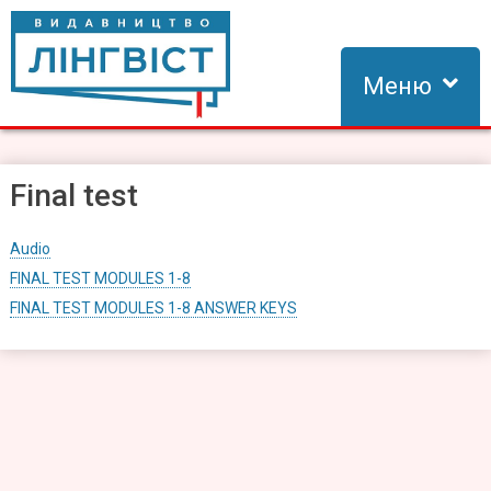
Skip
to
content
Меню
Видавництво Лінгвіст
Видавництво Лінгвіст – адаптація та створення видань для
вивчення іноземних мов
Final test
Audio
FINAL TEST MODULES 1-8
FINAL TEST MODULES 1-8 ANSWER KEYS