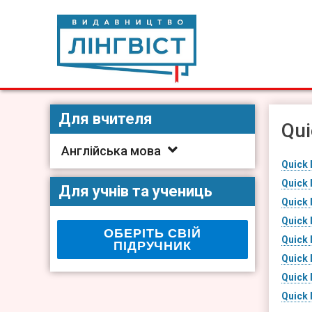
Skip
to
content
Видавництво Лінгвіст
Видавництво Лінгвіст – адаптація та створення видан
Для вчителя
Qui
Англійська мова
Quick 
Quick 
Для учнів та учениць
Quick 
Quick 
ОБЕРІТЬ СВІЙ
Quick 
ПІДРУЧНИК
Quick 
Quick 
Quick 