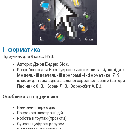
Інформатика
Підручник для 9 класу НУШ
Автори:
Джон Ендрю Біос
.
Розроблено для Нової української школи та
відповідає
Модельній навчальній програмі «Інформатика. 7–9
класи»
для закладів загальної середньої освіти (автори
Пасічник О. В., Козак Л. З., Ворожбит А. В.
).
Особливості підручника:
Навчання через дію.
Покрокові ілюстрації дій​.
Робота в групах (проєкти).
Сучасні цифрові ресурси.