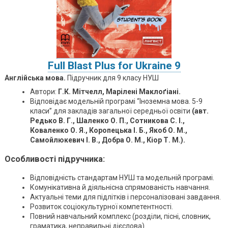
Full Blast Plus for Ukraine 9
Англійська мова.
Підручник для 9 класу НУШ
Автори:
Г.К. Мітчелл, Марілені Маклоґіані.
Відповідає модельній програмі “Іноземна мова. 5-9
класи” для закладів загальної середньої освіти
(авт.
Редько В. Г., Шаленко О. П., Сотникова С. І.,
Коваленко О. Я., Коропецька І. Б., Якоб О. М.,
Самойлюкевич І. В., Добра О. М., Кіор Т. М.).
Особливості підручника:
Відповідність стандартам НУШ та модельній програмі.
Комунікативна й діяльнісна спрямованість навчання.
Актуальні теми для підлітків і персоналізовані завдання.
Розвиток соціокультурної компетентності.
Повний навчальний комплекс (розділи, пісні, словник,
граматика, неправильні дієслова).