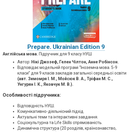
Prepare. Ukrainian Edition 9
Англійська мова.
Підручник для 9 класу НУШ
Автор:
Нікі Джозеф, Гелен Чілтон, Анне Робінсон.
Відповідає модельній програмі “Іноземна мова. 5-9
класи” для 9 класів закладів загальної середньої освіти
(авт. Зимомря І. М., Мойсюк В. А., Тріфан М. С.,
Унгурян І. К., Яковчук М. В.).
Особливості підручника:
Відповідність НУШ.
Комунікативно-діяльнісний підхід.
Актуальні теми та інтерактивні завдання.
Соціокультурна та Life Skills спрямованість.
Динамічна структура (20 розділів, країнознавство,