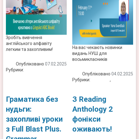
Зробіть вивчення
англійського алфавіту
На вас чекають новинки
легким та захопливим!
видань НУШ для
восьмикласників
Опубліковано
07.02.2025
Рубрики:
Новини
Опубліковано
04.02.2025
Рубрики:
Вебінари
,
Новини
Граматика без
З Reading
нудьги:
Anthology 2
захопливі уроки
фонікси
з Full Blast Plus.
оживають!
Grammar