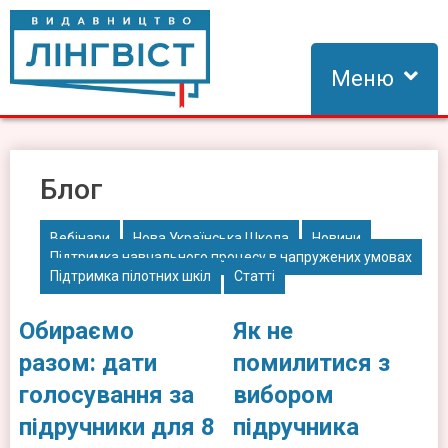
Skip
to
content
Меню
Видавництво Лінгвіст
Видавництво Лінгвіст – адаптація та створення видань для
вивчення іноземних мов
Блог
Вебінари
Нова Українська Школа
Новини
Підтримка навчального процесу в напружених умовах
Підтримка пілотних шкіл
Статті
Обираємо
Як не
разом: дати
помилитися з
голосування за
вибором
підручники для 8
підручника