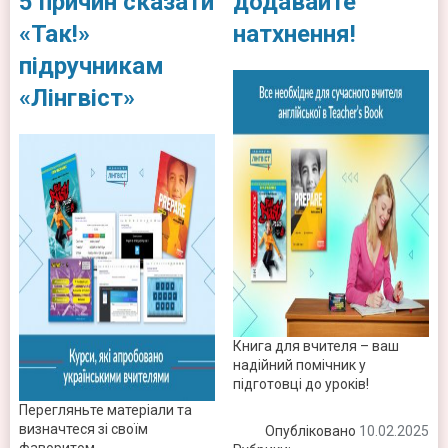
5 причин сказати
додавайте
«Так!»
натхнення!
підручникам
«Лінгвіст»
Книга для вчителя – ваш
надійний помічник у
підготовці до уроків!
Перегляньте матеріали та
визначтеся зі своїм
Опубліковано
10.02.2025
фаворитом