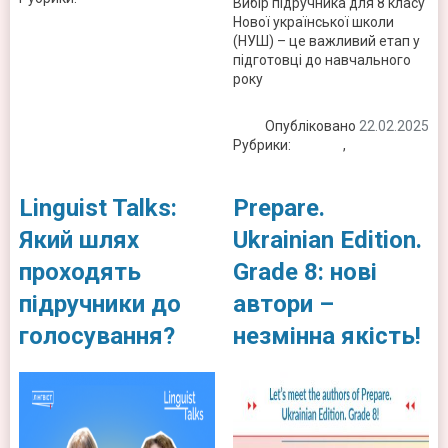
Вибір підручника для 8 класу
Нової української школи
(НУШ) – це важливий етап у
підготовці до навчального
року
Опубліковано
22.02.2025
Рубрики:
Новини
,
Статті
Linguist Talks:
Prepare.
Який шлях
Ukrainian Edition.
проходять
Grade 8: нові
підручники до
автори –
голосування?
незмінна якість!