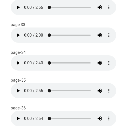
page 33
page-34
page-35
page-36