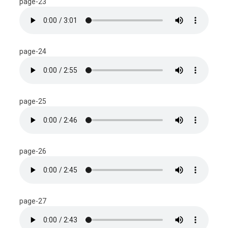
page-23
page-24
page-25
page-26
page-27