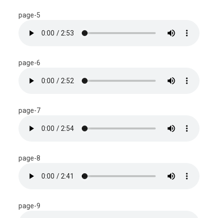
page-5
page-6
page-7
page-8
page-9