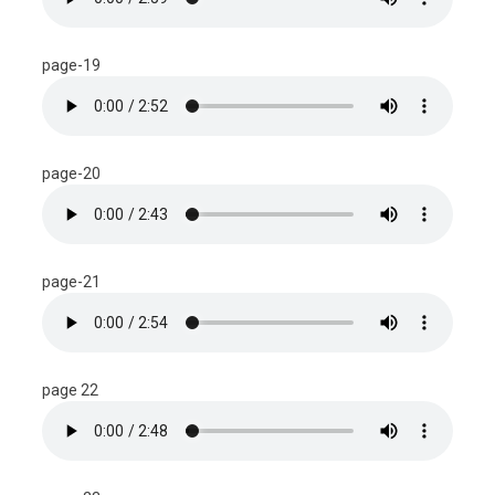
page-19
page-20
page-21
page 22