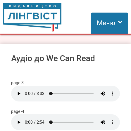
Skip
to
content
Меню
Видавництво Лінгвіст
Видавництво Лінгвіст – адаптація та створення видань для
вивчення іноземних мов
Аудіо до We Can Read
page 3
page-4