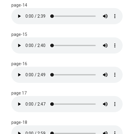
page-14
page-15
page-16
page 17
page-18