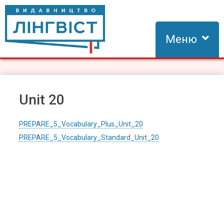
Skip
to
content
Меню
Видавництво Лінгвіст
Видавництво Лінгвіст – адаптація та створення видань для
вивчення іноземних мов
Unit 20
PREPARE_5_Vocabulary_Plus_Unit_20
PREPARE_5_Vocabulary_Standard_Unit_20