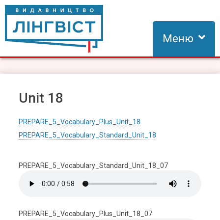
Skip
to
content
Меню
Видавництво Лінгвіст
Видавництво Лінгвіст – адаптація та створення видань для
вивчення іноземних мов
Unit 18
PREPARE_5_Vocabulary_Plus_Unit_18
PREPARE_5_Vocabulary_Standard_Unit_18
PREPARE_5_Vocabulary_Standard_Unit_18_07
PREPARE_5_Vocabulary_Plus_Unit_18_07