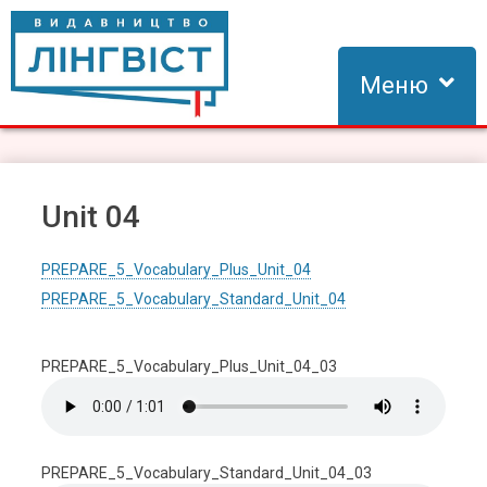
Skip
to
content
Меню
Видавництво Лінгвіст
Видавництво Лінгвіст – адаптація та створення видань для
вивчення іноземних мов
Unit 04
PREPARE_5_Vocabulary_Plus_Unit_04
PREPARE_5_Vocabulary_Standard_Unit_04
PREPARE_5_Vocabulary_Plus_Unit_04_03
PREPARE_5_Vocabulary_Standard_Unit_04_03