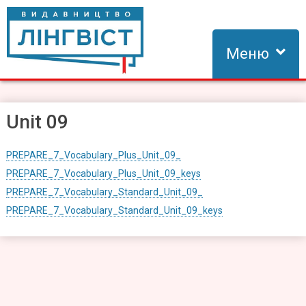
Skip
to
content
Меню
Видавництво Лінгвіст
Видавництво Лінгвіст – адаптація та створення видань для
вивчення іноземних мов
Unit 09
PREPARE_7_Vocabulary_Plus_Unit_09_
PREPARE_7_Vocabulary_Plus_Unit_09_keys
PREPARE_7_Vocabulary_Standard_Unit_09_
PREPARE_7_Vocabulary_Standard_Unit_09_keys