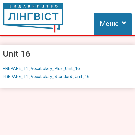
Skip
to
content
Меню
Видавництво Лінгвіст
Видавництво Лінгвіст – адаптація та створення видань для
вивчення іноземних мов
Unit 16
PREPARE_11_Vocabulary_Plus_Unit_16
PREPARE_11_Vocabulary_Standard_Unit_16