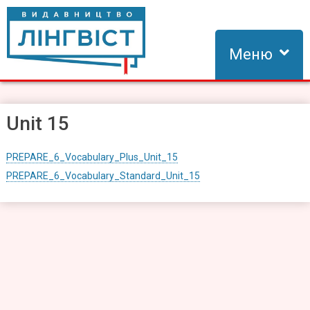
Skip
to
content
Меню
Видавництво Лінгвіст
Видавництво Лінгвіст – адаптація та створення видань для
вивчення іноземних мов
Unit 15
PREPARE_6_Vocabulary_Plus_Unit_15
PREPARE_6_Vocabulary_Standard_Unit_15