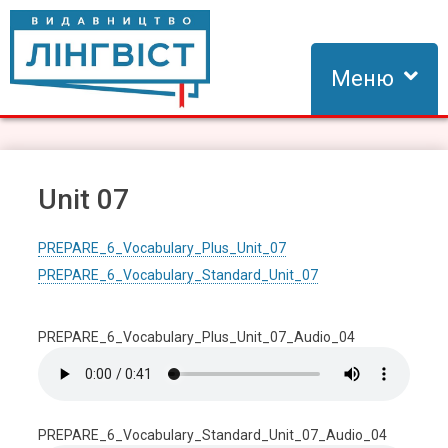
Skip
to
content
Меню
Видавництво Лінгвіст
Видавництво Лінгвіст – адаптація та створення видань для
вивчення іноземних мов
Unit 07
PREPARE_6_Vocabulary_Plus_Unit_07
PREPARE_6_Vocabulary_Standard_Unit_07
PREPARE_6_Vocabulary_Plus_Unit_07_Audio_04
PREPARE_6_Vocabulary_Standard_Unit_07_Audio_04