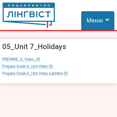
Skip
to
content
Меню
Видавництво Лінгвіст
Видавництво Лінгвіст – адаптація та створення видань для
вивчення іноземних мов
05_Unit 7_Holidays
PREPARE_6_Video_05
Prepare Grade 6_Unit Video 05
Prepare Grade 6_Unit Video subtitles 05