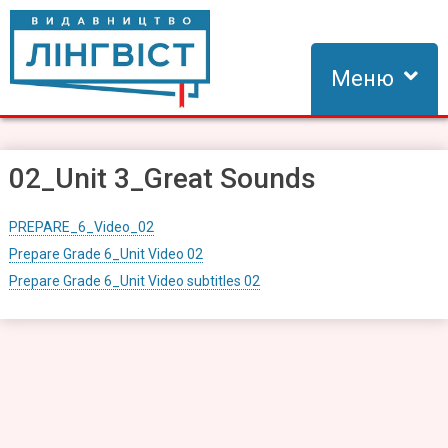
Skip
to
content
Меню
Видавництво Лінгвіст
Видавництво Лінгвіст – адаптація та створення видань для
вивчення іноземних мов
02_Unit 3_Great Sounds
PREPARE_6_Video_02
Prepare Grade 6_Unit Video 02
Prepare Grade 6_Unit Video subtitles 02