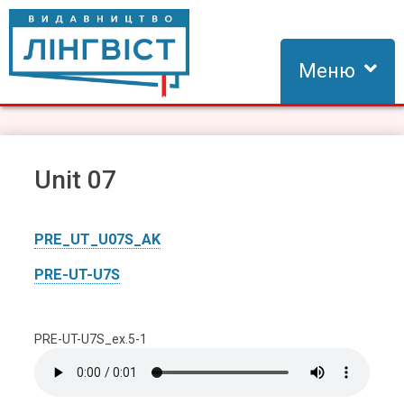
Skip
to
content
Меню
Видавництво Лінгвіст
Видавництво Лінгвіст – адаптація та створення видань для
вивчення іноземних мов
Unit 07
PRE_UT_U07S_AK
PRE-UT-U7S
PRE-UT-U7S_ex.5-1