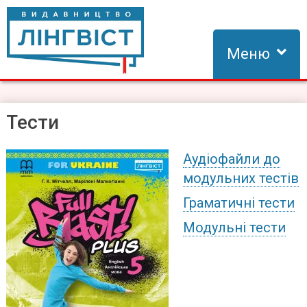
Skip
to
content
Меню
Видавництво Лінгвіст
Видавництво Лінгвіст – адаптація та створення видань для
вивчення іноземних мов
Тести
Аудіофайли до
модульних тестів
Граматичні тести
Модульні тести