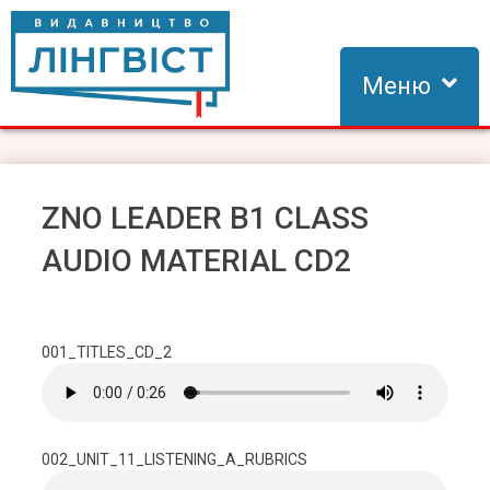
Skip
to
content
Меню
Видавництво Лінгвіст
Видавництво Лінгвіст – адаптація та створення видань для
вивчення іноземних мов
ΖΝΟ LEADER B1 CLASS
AUDIO MATERIAL CD2
001_TITLES_CD_2
002_UNIT_11_LISTENING_A_RUBRICS