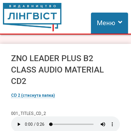
Skip
to
content
Меню
Видавництво Лінгвіст
Видавництво Лінгвіст – адаптація та створення видань для
вивчення іноземних мов
ZNO LEADER PLUS B2
CLASS AUDIO MATERIAL
CD2
CD 2 (стиснута папка)
001_TITLES_CD_2