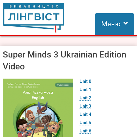
Skip
to
content
Меню
Видавництво Лінгвіст
Видавництво Лінгвіст – адаптація та створення видань для
вивчення іноземних мов
Super Minds 3 Ukrainian Edition
Video
Unit 0
Unit 1
Unit 2
Unit 3
Unit 4
Unit 5
Unit 6