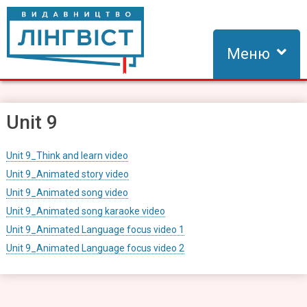
Skip
to
content
Меню
Видавництво Лінгвіст
Видавництво Лінгвіст – адаптація та створення видань для
вивчення іноземних мов
Unit 9
Unit 9_Think and learn video
Unit 9_Animated story video
Unit 9_Animated song video
Unit 9_Animated song karaoke video
Unit 9_Animated Language focus video 1
Unit 9_Animated Language focus video 2