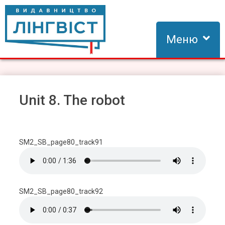
Skip
to
content
Меню
Видавництво Лінгвіст
Видавництво Лінгвіст – адаптація та створення видань для
вивчення іноземних мов
Unit 8. The robot
SM2_SB_page80_track91
SM2_SB_page80_track92