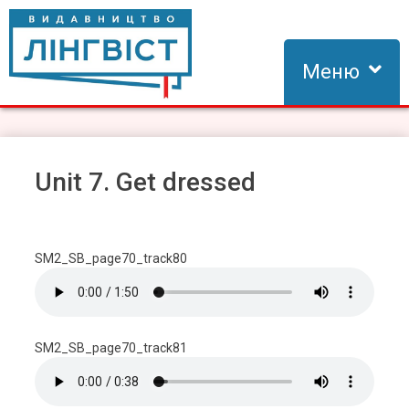
Skip
to
content
Меню
Видавництво Лінгвіст
Видавництво Лінгвіст – адаптація та створення видань для
вивчення іноземних мов
Unit 7. Get dressed
SM2_SB_page70_track80
SM2_SB_page70_track81