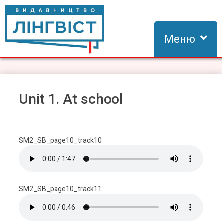
Skip
to
content
Меню
Видавництво Лінгвіст
Видавництво Лінгвіст – адаптація та створення видань для
вивчення іноземних мов
Unit 1. At school
SM2_SB_page10_track10
SM2_SB_page10_track11