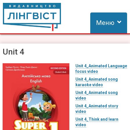
Skip
to
content
Меню
Видавництво Лінгвіст
Видавництво Лінгвіст – адаптація та створення видань для
вивчення іноземних мов
Unit 4
Unit 4_Animated Language
focus video
Unit 4_Animated song
karaoke video
Unit 4_Animated song
video
Unit 4_Animated story
video
Unit 4_Think and learn
video