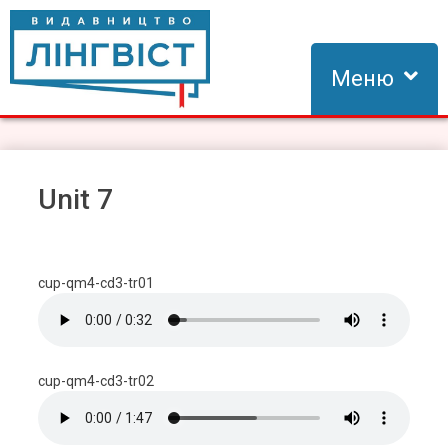
Skip
to
content
Меню
Видавництво Лінгвіст
Видавництво Лінгвіст – адаптація та створення видань для
вивчення іноземних мов
Unit 7
cup-qm4-cd3-tr01
cup-qm4-cd3-tr02