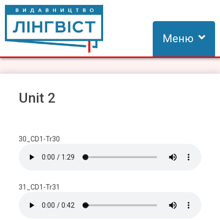
Skip
to
content
Меню
Видавництво Лінгвіст
Видавництво Лінгвіст – адаптація та створення видань для
вивчення іноземних мов
Unit 2
30_CD1-Tr30
31_CD1-Tr31