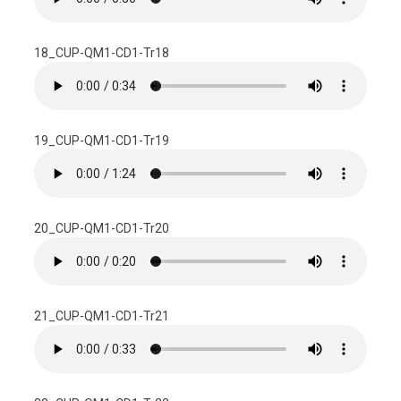
18_CUP-QM1-CD1-Tr18
19_CUP-QM1-CD1-Tr19
20_CUP-QM1-CD1-Tr20
21_CUP-QM1-CD1-Tr21