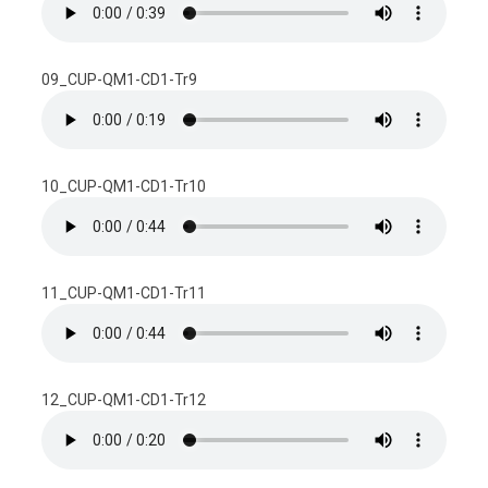
09_CUP-QM1-CD1-Tr9
10_CUP-QM1-CD1-Tr10
11_CUP-QM1-CD1-Tr11
12_CUP-QM1-CD1-Tr12