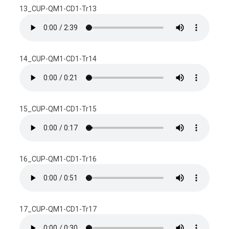
13_CUP-QM1-CD1-Tr13
14_CUP-QM1-CD1-Tr14
15_CUP-QM1-CD1-Tr15
16_CUP-QM1-CD1-Tr16
17_CUP-QM1-CD1-Tr17