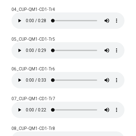
04_CUP-QM1-CD1-Tr4
05_CUP-QM1-CD1-Tr5
06_CUP-QM1-CD1-Tr6
07_CUP-QM1-CD1-Tr7
08_CUP-QM1-CD1-Tr8