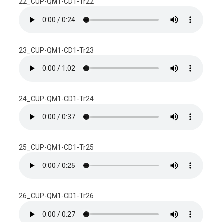
22_CUP-QM1-CD1-Tr22
23_CUP-QM1-CD1-Tr23
24_CUP-QM1-CD1-Tr24
25_CUP-QM1-CD1-Tr25
26_CUP-QM1-CD1-Tr26