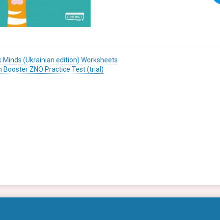
ігація
k Minds (Ukrainian edition) Worksheets
Booster ZNO Practice Test (trial)
исів